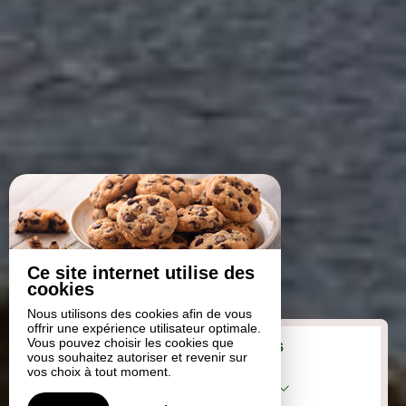
Ce site internet utilise des
cookies
Nous utilisons des cookies afin de vous
offrir une expérience utilisateur optimale.
Vous pouvez choisir les cookies que
Du
au
vous souhaitez autoriser et revenir sur
vos choix à tout moment.
1
hébergement /
2
adultes