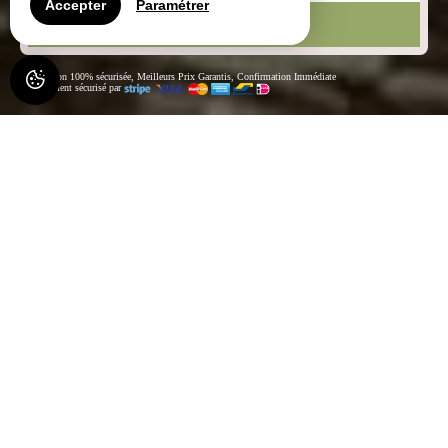
Accepter
Paramétrer
RECHERCHER
Réservation 100% sécurisée, Meilleurs Prix Garantis, Confirmation Immédiate
Paiement sécurisé par
La Ferme d'Antan, Gîtes à
Thalamy
Vacances nature en Corrèze : La Ferme d'Antan à Thalamy.
Gîtes de charme rénovés, familles, déconnexion au coeur de la
nature.
Bienvenue à
La Ferme d'Antan
, un
ancien corps de ferme
corrézien rénové
, situé à
Thalamy, en Corrèze (Nouvelle-
Aquitaine)
, au cœur d'un environnement naturel préservé.
Idéalement placée entre
Ussel, Meymac et le Plateau de
Millevaches
, La Ferme d'Antan est l'adresse parfaite pour des
vacances nature en Corrèze
, placées sous le signe du calme,
de l'espace et de la
déconnexion
.
Nos gîtes accueillent
familles, couples et amis
à la recherche
d'un
gîte typique en Corrèze
, alliant le charme de l'ancien, le